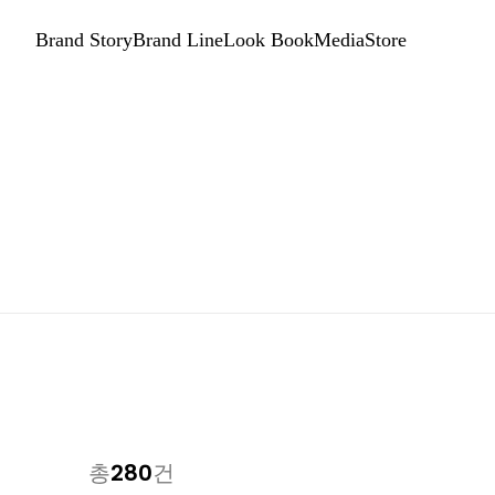
Brand Story
Brand Line
Look Book
Media
Store
280
총
건