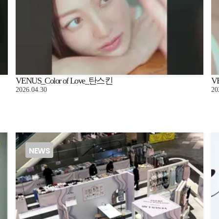
VENUS_Color of Love_탄스킨
V
2026.04.30
20
NEWS