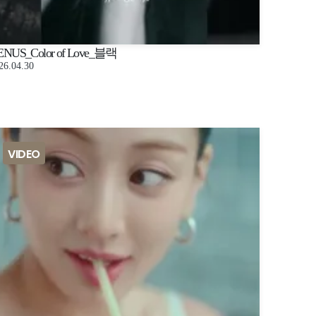
ENUS_Color of Love_블랙
26.04.30
VIDEO