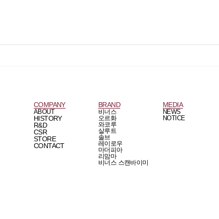
COMPANY
BRAND
MEDIA
ABOUT
비너스
NEWS
HISTORY
오르화
NOTICE
와코루
R&D
살루트
CSR
솔브
STORE
레이로우
CONTACT
마더피아
리맘마
비너스 스캔바이미