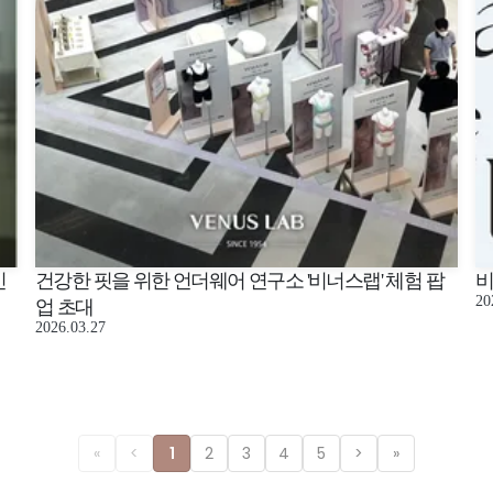
인
건강한 핏을 위한 언더웨어 연구소 '비너스랩' 체험 팝
비
20
업 초대
2026.03.27
«
<
1
2
3
4
5
>
»